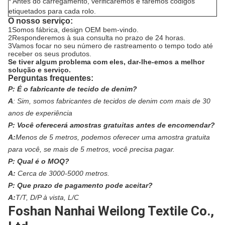
* Antes do carregamento, verificaremos e faremos códigos
etiquetados para cada rolo.
O nosso serviço:
1Somos fábrica, design OEM bem-vindo.
2Responderemos à sua consulta no prazo de 24 horas.
3Vamos focar no seu número de rastreamento o tempo todo até
receber os seus produtos.
Se tiver algum problema com eles, dar-lhe-emos a melhor
solução e serviço.
Perguntas frequentes:
P:
É o fabricante de tecido de denim?
A
:
Sim, somos fabricantes de tecidos de denim com mais de 30
anos de experiência
P:
Você oferecerá amostras gratuitas antes de encomendar?
A:
Menos de 5 metros, podemos oferecer uma amostra gratuita
para você, se mais de 5 metros, você precisa pagar.
P:
Qual é o MOQ?
A:
Cerca de 3000-5000 metros.
P:
Que prazo de pagamento pode aceitar?
A:
T/T, D/P à vista, L/C
Foshan Nanhai Weilong Textile Co.,