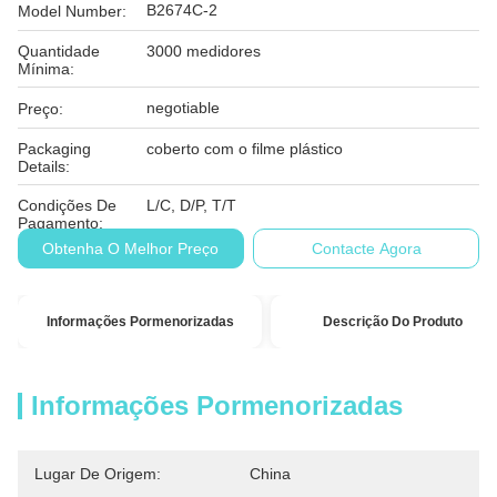
B2674C-2
Model Number:
Quantidade
3000 medidores
Mínima:
negotiable
Preço:
Packaging
coberto com o filme plástico
Details:
Condições De
L/C, D/P, T/T
Pagamento:
Obtenha O Melhor Preço
Contacte Agora
Informações Pormenorizadas
Descrição Do Produto
Informações Pormenorizadas
Lugar De Origem:
China