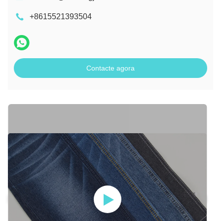
+8615521393504
Contacte agora