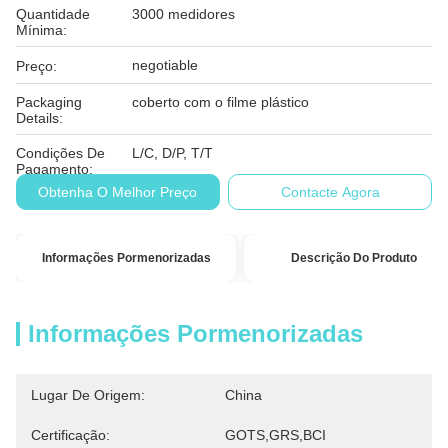
Quantidade
3000 medidores
Mínima:
negotiable
Preço:
Packaging
coberto com o filme plástico
Details:
Condições De
L/C, D/P, T/T
Pagamento:
Obtenha O Melhor Preço
Contacte Agora
Informações Pormenorizadas
Descrição Do Produto
Informações Pormenorizadas
Lugar De Origem:
China
Certificação:
GOTS,GRS,BCI