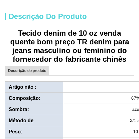
Descrição Do Produto
Tecido denim de 10 oz venda
quente bom preço TR denim para
jeans masculino ou feminino do
fornecedor do fabricante chinês
Descrição do produto
Artigo não :
Composição:
67%
Sombra:
azu
Método de
3/1 
Tecelagem:
Peso:
10