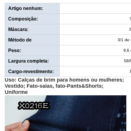
Artigo nenhum:
Composição:
Máscara:
Método de
3/1 de 
tecelagem:
Peso:
9,6
Largura completa:
58/
Cargo-revestimento:
Uso: Calças de brim para homens ou mulheres;
Vestido; Fato-saias, fato-Pants&Shorts;
Uniforme