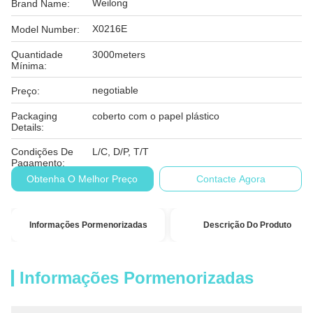
Weilong
Brand Name:
X0216E
Model Number:
Quantidade
3000meters
Mínima:
negotiable
Preço:
Packaging
coberto com o papel plástico
Details:
Condições De
L/C, D/P, T/T
Pagamento:
Obtenha O Melhor Preço
Contacte Agora
Informações Pormenorizadas
Descrição Do Produto
Informações Pormenorizadas