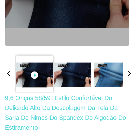
9,6 Onças 58/59" Estilo Confortável Do
Delicado Alto Da Descolagem Da Tela Da
Sarja De Nimes Do Spandex Do Algodão Do
Estiramento