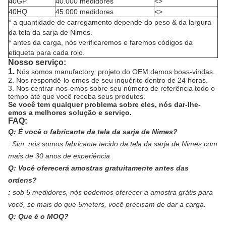
40GP
40.000 medidores
<>
40HQ
45.000 medidores
<>
* a quantidade de carregamento depende do peso & da largura
da tela da sarja de Nimes.
* antes da carga, nós verificaremos e faremos códigos da
etiqueta para cada rolo.
Nosso serviço:
1.
Nós somos manufactory, projeto do OEM demos boas-vindas.
2. Nós respondê-lo-emos de seu inquérito dentro de 24 horas.
3. Nós centrar-nos-emos sobre seu número de referência todo o
tempo até que você receba seus produtos.
Se você tem qualquer problema sobre eles, nós dar-lhe-
emos a melhores solução e serviço.
FAQ:
Q: É você o fabricante da tela da sarja de Nimes?
:
Sim, nós somos fabricante tecido da tela da sarja de Nimes com
mais de 30 anos de experiência
Q: Você oferecerá amostras gratuitamente antes das
ordens?
:
sob 5 medidores, nós podemos oferecer a amostra grátis para
você, se mais do que 5meters, você precisam de dar a carga.
Q: Que é o MOQ?