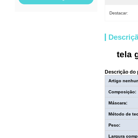
Destacar:
Descriç
tela
Descrição do 
Artigo nenhu
Composição:
Máscara:
Método de te
Peso:
Largura compl