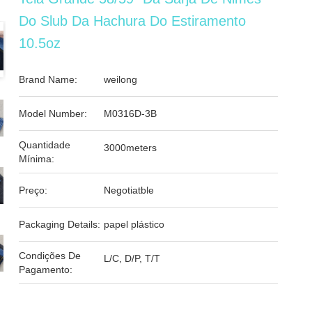
Do Slub Da Hachura Do Estiramento
10.5oz
Brand Name:
weilong
Model Number:
M0316D-3B
Quantidade
3000meters
Mínima:
Preço:
Negotiatble
Packaging Details:
papel plástico
Condições De
L/C, D/P, T/T
Pagamento: