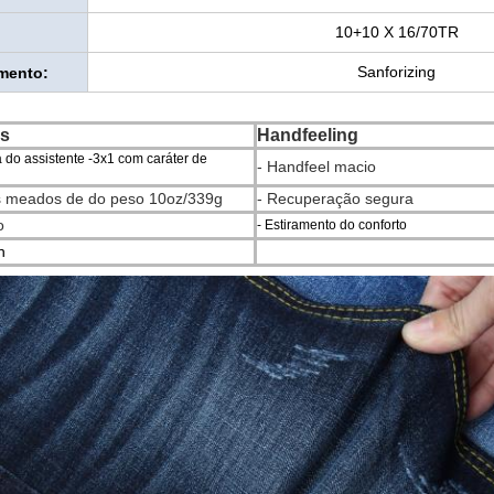
10+10 X 16/70TR
Sanforizing
mento:
as
Handfeeling
a do assistente -3x1 com caráter de
- Handfeel macio
s meados de do peso 10oz/339g
- Recuperação segura
o
- Estiramento do conforto
n