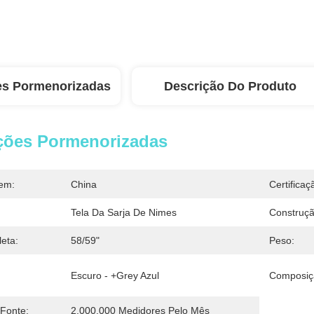
es Pormenorizadas
Descrição Do Produto
ções Pormenorizadas
em:
China
Certificaç
Tela Da Sarja De Nimes
Construçã
eta:
58/59"
Peso:
Escuro - +grey Azul
Composiç
 Fonte:
2.000.000 Medidores Pelo Mês