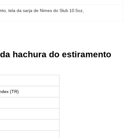
nto
, 
tela da sarja de Nimes do Slub 10.5oz
, 
 da hachura do estiramento
ndex (TR)