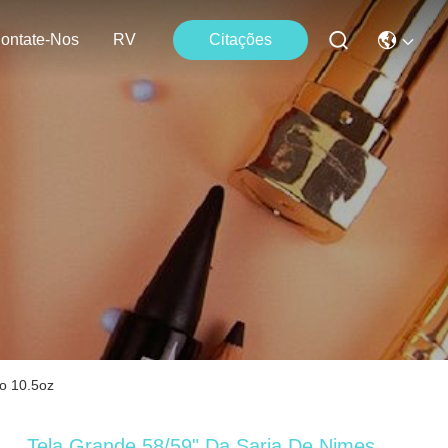
ontate-Nos
RV
Citações
to 10.5oz
Tela Grande 58/59" Da Sarja De Nimes