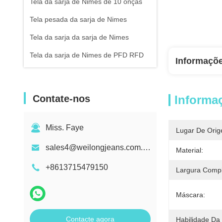
Tela da sarja de Nimes de 10 onças
Tela pesada da sarja de Nimes
Tela da sarja da sarja de Nimes
Tela da sarja de Nimes de PFD RFD
Informaçõ
Contate-nos
Informa
Miss. Faye
Lugar De Orig
sales4@weilongjeans.com.cn
Material:
+8613715479150
Largura Compl
Máscara:
Contacte agora
Habilidade Da