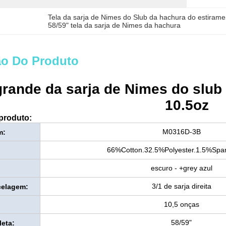
Tela da sarja de Nimes do Slub da hachura do estirame
58/59" tela da sarja de Nimes da hachura
ão Do Produto
 grande da sarja de Nimes do slub
10.5oz
produto:
M0316D-3B
m:
66%Cotton.32.5%Polyester.1.5%Spa
escuro - +grey azul
3/1 de sarja direita
celagem:
10,5 onças
58/59"
eta: